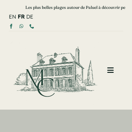
Passer
Les plus belles plages autour de Paluel à découvrir pendant le
au
EN
FR
DE
contenu
Toggle
Naviga
Accueil
Le Manoir
Chambres d’hôtes