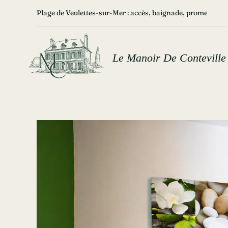
Passer

De Paluel à Veulettes-sur-Mer : balade et étapes à ne pas
au
contenu
Le Manoir De Conteville
Voir
l'image
agrandie